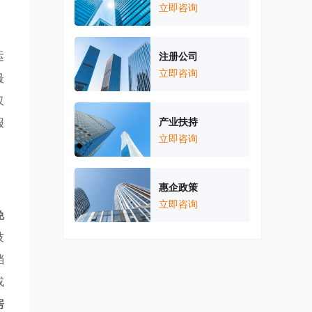
立即咨询
运
注册公司
立即咨询
最
仅
报
产业扶持
立即咨询
惠企政策
立即咨询
免
技
档
或
房