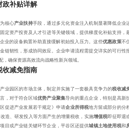
财政补贴详解
作为核心
产业扶持
手段，通过多元化资金注入机制显著降低企业
、固定资产投资及人才引进等关键领域，提供梯度化补贴支持，
造企业的设备购置补助直接缓解初始投入压力。这些
优惠政策
不
资金链韧性，形成协同效应。企业申请流程需提交详实的可行性
配，确保资源高效流向战略性新兴领域。
税收减免指南
驻产业园区的市场主体，制定并实施了一套极具竞争力的
税收减
而言，对于符合区域
优势产业聚集
导向的重点企业，特别是高新
谷区促进产业发展若干规定》申请
企业所得税
地方留成部分的分
术改造、研发投入等方面产生的增量税收，实施
增值税
即征即退
大项目或产业链关键环节企业，平谷区还提供
城镇土地使用税
和