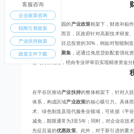
客服咨询
企业政策咨询
在平谷区产业园的
产业政策
框架下，财政补贴
招商引资政策
营成本。具体而言，区政府针对高新技术研发
产业扶持政策
高额度可达项目总投资的30%，例如对智能制
加速
优势产业聚集
，还通过免息贷款配套强化
政策文件下载
告与财务规划，经由专业评审后实现精准资金分
在平谷区推动
产业扶持
的整体框架下，针对入
体系，构成区域
产业政策
的核心吸引力。具体
术、绿色制造及现代服务业领域，可依据《平
减免，期限通常为3至5年；同时，对企业在技
先征后返的
优惠政策
。此外，对于新引进的重