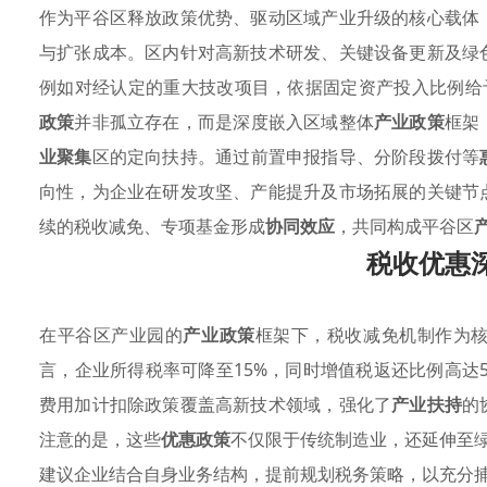
作为平谷区释放政策优势、驱动区域产业升级的核心载体
与扩张成本。区内针对高新技术研发、关键设备更新及绿
例如对经认定的重大技改项目，依据固定资产投入比例给
政策
并非孤立存在，而是深度嵌入区域整体
产业政策
框架
业聚集
区的定向扶持。通过前置申报指导、分阶段拨付等
向性，为企业在研发攻坚、产能提升及市场拓展的关键节
续的税收减免、专项基金形成
协同效应
，共同构成平谷区
税收优惠
在平谷区产业园的
产业政策
框架下，税收减免机制作为
言，企业所得税率可降至15%，同时增值税返还比例高达
费用加计扣除政策覆盖高新技术领域，强化了
产业扶持
的
注意的是，这些
优惠政策
不仅限于传统制造业，还延伸至
建议企业结合自身业务结构，提前规划税务策略，以充分